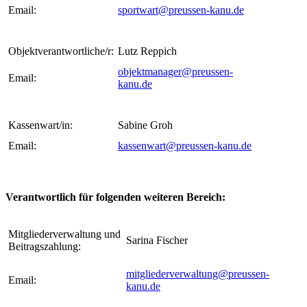
Email
:
sportwart@preussen-kanu.de
Objektverantwortliche/r:
Lutz Reppich
objektmanager@preussen-
Email
:
kanu.de
Kassenwart/in:
Sabine Groh
Email
:
kassenwart@preussen-kanu.de
Verantwortlich für folgenden weiteren Bereich:
Mitgliederverwaltung und
Sarina Fischer
Beitragszahlung:
mitgliederverwaltung@preussen-
Email
:
kanu.de